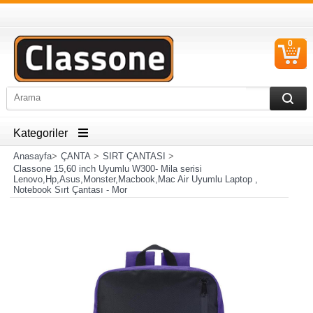
0
S
Ü
Kategoriler
Anasayfa
>
ÇANTA
>
SIRT ÇANTASI
>
Classone 15,60 inch Uyumlu W300- Mila serisi
Lenovo,Hp,Asus,Monster,Macbook,Mac Air Uyumlu Laptop ,
Notebook Sırt Çantası - Mor