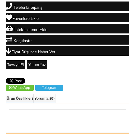
Telefonla Sipariş
Favorilere Ekle
İstek Listeme Ekle
Karşılaştır
Fiyat Düşünce Haber Ver
Tavsiye Et
Yorum Yaz
WhatsApp
Telegram
Ürün Özellikleri
Yorumlar
(0)