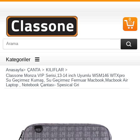
0
S
Ü
Kategoriler
Anasayfa
>
ÇANTA
>
KILIFLAR
>
Classone Monza VIP Serisi,13-14 inch Uyumlu WSM146 WTXpro
Su Geçirmez Kumaş, Su Geçirmez Fermuar Macbook,Macbook Air
Laptop , Notebook Çantası- Spesical Gri