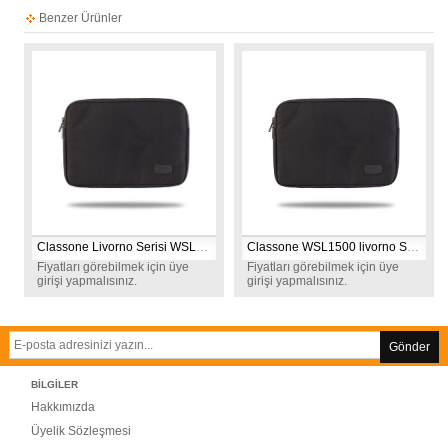
Benzer Ürünler
Classone Livorno Serisi WSL1400 13-14 inch uyumlu WTXpro Su Geçirmez Kumaş Macbook ,Tablet Kılıfı -Siyah
Classone WSL1500 livorno Serisi 15.6 inch uyumlu Macbook, Laptop , Notebook Taşıma Çantası -Siyah
Fiyatları görebilmek için üye
Fiyatları görebilmek için üye
girişi yapmalısınız.
girişi yapmalısınız.
Gönder
BİLGİLER
Hakkımızda
Üyelik Sözleşmesi